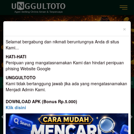
Previous
Nex
×
Selamat bergabung dan nikmati beruntungnya Anda di situs
Kami...
HATI-HATI
Penipuan yang mangatasnamakan Kami dan hindari penipuan
phising Website Google
UNGGULTOTO
ar Togel Online Aman dan Terpercaya, Hadir Dengan 3 Konsep Terlengkap. Dan M
Kami tidak bertanggung jawab jika ada yang mengatasnamakan
Menjadi Admin Kami.
MASUK
DAFTAR
DOWNLOAD APK (Bonus Rp.5.000)
Klik disini
TOGEL
SLOT
LIVE CASINO
SPORT
SABUNG AYAM
TEM