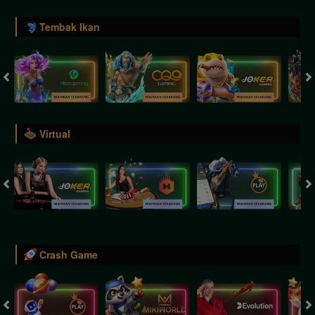
Tembak Ikan
Virtual
Crash Game