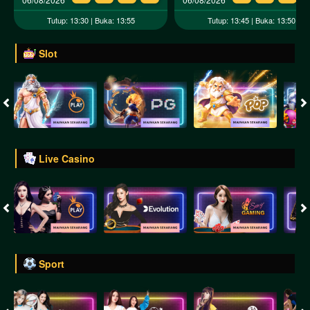
Tutup: 13:30 | Buka: 13:55
Tutup: 13:45 | Buka: 13:50
Slot
Live Casino
Sport