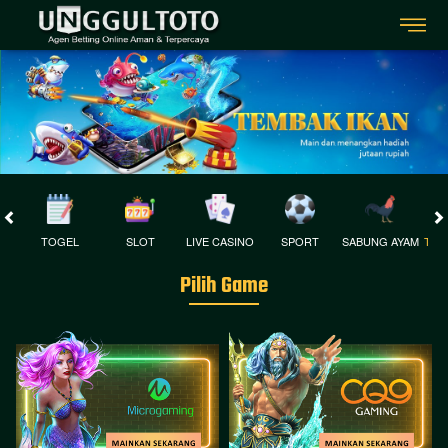
TOGEL
SLOT
LIVE CASINO
SPORT
SABUNG AYAM
TEM
Pilih Game