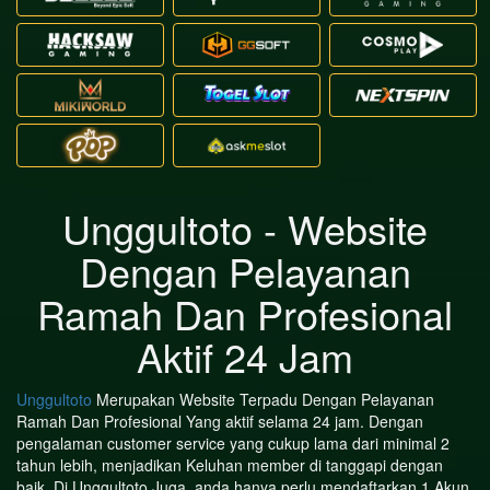
Unggultoto - Website
Dengan Pelayanan
Ramah Dan Profesional
Aktif 24 Jam
Unggultoto
Merupakan Website Terpadu Dengan Pelayanan
Ramah Dan Profesional Yang aktif selama 24 jam. Dengan
pengalaman customer service yang cukup lama dari minimal 2
tahun lebih, menjadikan Keluhan member di tanggapi dengan
baik. Di Unggultoto Juga, anda hanya perlu mendaftarkan 1 Akun