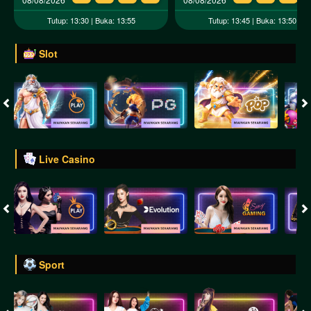
Tutup: 13:30 | Buka: 13:55
Tutup: 13:45 | Buka: 13:50
Slot
Live Casino
Sport